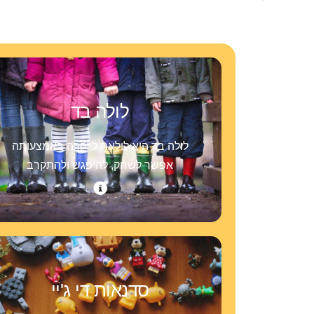
לולה בד
לולה בד היא לולאת לייקרה באמצעותה
אפשר לשחק, להיפגש ולהתקרב
סדנאות די ג'יי