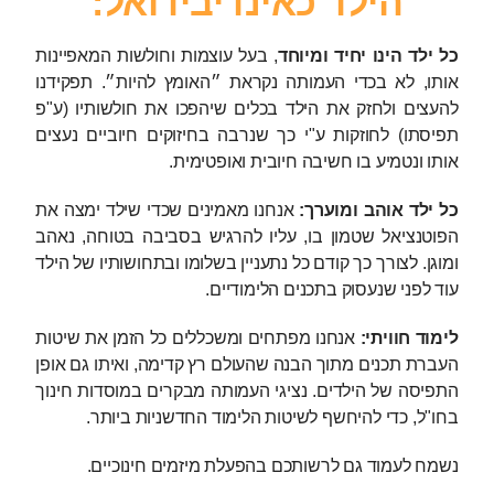
הילד כאינדיבידואל:
כל ילד הינו יחיד ומיוחד
, בעל עוצמות וחולשות המאפיינות
אותו, לא בכדי העמותה נקראת ״האומץ להיות״. תפקידנו
להעצים ולחזק את הילד בכלים שיהפכו את חולשותיו (ע"פ
תפיסתו) לחוזקות ע"י כך שנרבה בחיזוקים חיוביים נעצים
אותו ונטמיע בו חשיבה חיובית ואופטימית.
כל ילד אוהב ומוערך:
אנחנו מאמינים שכדי שילד ימצה את
הפוטנציאל שטמון בו, עליו להרגיש בסביבה בטוחה, נאהב
ומוגן. לצורך כך קודם כל נתעניין בשלומו ובתחושותיו של הילד
עוד לפני שנעסוק בתכנים הלימודיים.
לימוד חוויתי:
אנחנו מפתחים ומשכללים כל הזמן את שיטות
העברת תכנים מתוך הבנה שהעולם רץ קדימה, ואיתו גם אופן
התפיסה של הילדים. נציגי העמותה מבקרים במוסדות חינוך
בחו"ל, כדי להיחשף לשיטות הלימוד החדשניות ביותר.
נשמח לעמוד גם לרשותכם בהפעלת מיזמים חינוכיים.